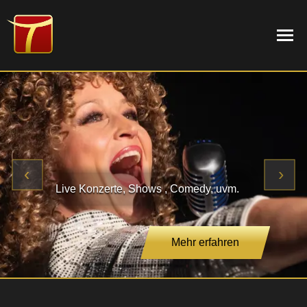
NEWS
PROGRAMM
‹
›
Live Konzerte, Shows , Comedy, uvm.
TERMINE
Mehr erfahren
THEATER
DIE MUSIKWERKSTATT