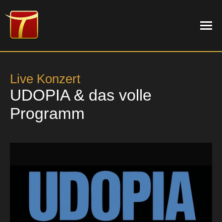
Live Konzert
UDOPIA & das volle
NEWS
Programm
PROGRAMM
TERMINE
THEATER
DIE MUSIKWERKSTATT